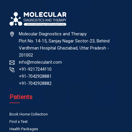
Molecular Diagnostics and Therapy
Plot No. 14-15, Sanjay Nagar Sector-23, Behind
Vardhman Hospital Ghaziabad, Uttar Pradesh -
201002
info@molecularit.com
+91-9217244110
+91-7042928881
+91-7042928882
Patients
Book Home Collection
Find a Test
Health Packages