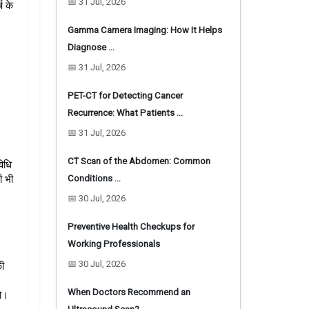
📅 31 Jul, 2026
 के 
Gamma Camera Imaging: How It Helps
Diagnose …
📅 31 Jul, 2026
PET-CT for Detecting Cancer
Recurrence: What Patients …
📅 31 Jul, 2026
CT Scan of the Abdomen: Common
िधि 
Conditions …
 भी 
📅 30 Jul, 2026
Preventive Health Checkups for
Working Professionals
📅 30 Jul, 2026
ी 
When Doctors Recommend an
हो।