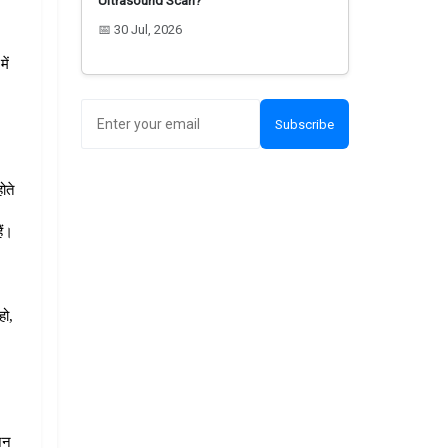
Ultrasound Scan?
📅 30 Jul, 2026
ं 
Subscribe
ते 
ैं।
ो, 
जन 