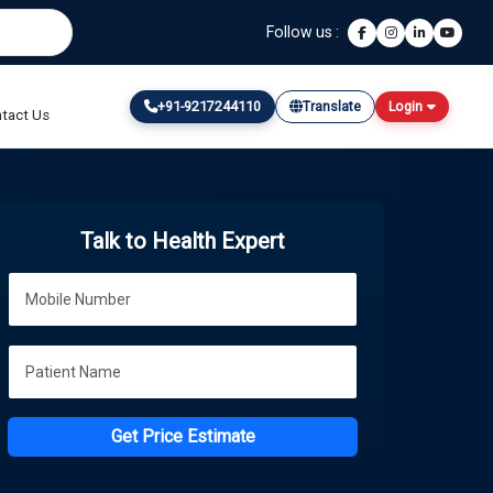
Follow us :
+91-9217244110
Translate
Login
tact Us
Talk to Health Expert
Get Price Estimate