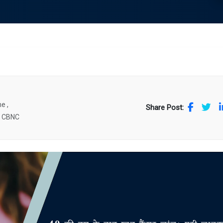
e ,
Share Post:
. CBNC